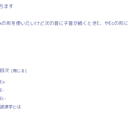
ちます
。Exの形を使いたいけど次の音に子音が続くときE、やEcの形に
目次
Ex-
E-
Ec-
語源学とは