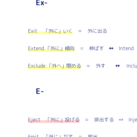
Ex-
Exit 「外に」いく
＝ 外に出る
Extend 「外に」傾向
＝ 伸ばす
↔︎
Inte
Exclude 「外へ」閉める
＝ 外す
↔︎
Incl
E-
Eject 「外に」投げる
＝ 排出する ↔︎ Inj
Emit 「外に」だす
＝ 放出