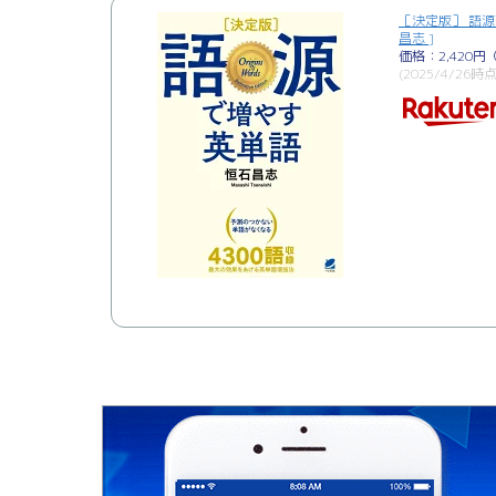
［決定版］ 語源
昌志 ]
価格：2,420
(2025/4/26時点