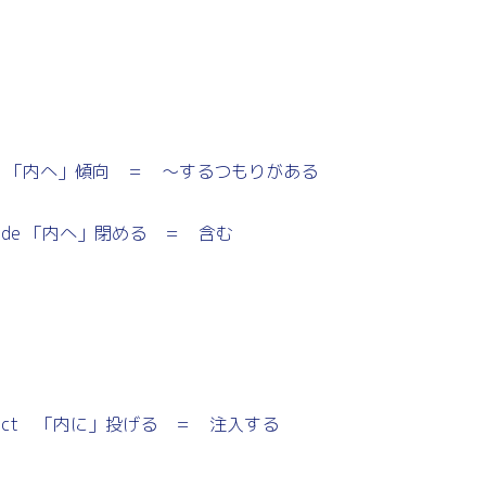
nd 「内へ」傾向 ＝ 〜するつもりがある
ude 「内へ」閉める ＝ 含む
ect 「内に」投げる ＝ 注入する