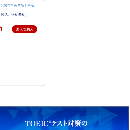
で増やす英単語 [ 恒石
円（税込、送料無料)
)
楽天で購入