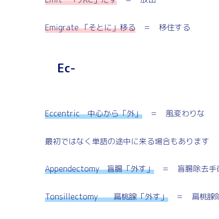
Emigrate 「そとに」移る
＝ 移住する
Ec-
Eccentric 中心から「外」
＝ 風変わりな
最初ではなく単語の途中に来る場合もあります
Appendectomy 盲腸「外す」
＝ 盲腸除去手術 ←
Tonsillectomy 扁桃腺「外す」
＝ 扁桃腺除去手